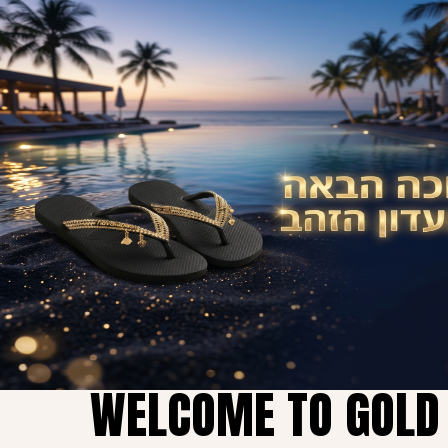
Loaded
:
Play
Unmute
0.00%
WELCOME TO GOLD