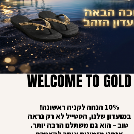
.
WELCOME TO GOLD
10% הנחה לקניה ראשונה!
גיפט קארד
במועדון שלנו, הסטייל לא רק נראה
כאן מפנקים את המשפחה והחברים :)
טוב – הוא גם משתלם הרבה יותר.
אנחנו מזמינים אותך להצטרף