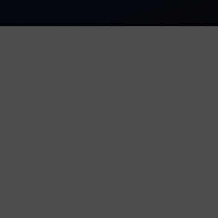
ה
ברוכה הבאה למועדון הזהב: ה
במועדון שלנו, הסטייל לא רק נראה טוב – הוא
לחברות המועדון שלנו.
למה כדאי לך להצטרף?
מתנת הצטרפות:
10% הנחה לקנייה הראשונה באתר מיד עם ההרשמה!
הזכות לקדימות
:
מוצרים ודגמים חדשים עו
מבצעים בלעדיים:
גישה להנחות ומכירות VIP שלא מפורסמות בשום מקום אחר.