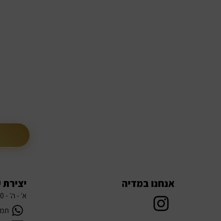
עדכונים לפני כולן:
תהיי הראשונה לדעת על
אל תחכי לרגע האחרון, הצטרפי היום ותתחילי 
אנחנו במדיה
יצירת 
א׳ - ה׳ - 08:00 עד 21:00
תמיכה 