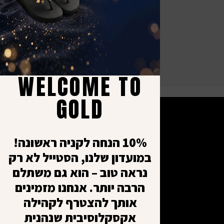
WELCOME TO
GOLD
10% הנחה לקניה ראשונה!
כתובתנו
במועדון שלנו, הסטייל לא רק
נראה טוב – הוא גם משתלם
הרשת 5, יבנה
הרבה יותר. אנחנו מזמינים
התקשרו אלינו
אותך להצטרף לקהילה
ענת - 052-6147326
אקסקלוסיבית שנהנית
ירון - 052-6622005