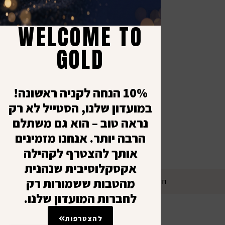
קש
כל ה
א׳ - 
תקנו
WELCOME TO
-
מדינ
8:00
GOLD
יציר
עד
ביט
1:00
10% הנחה לקניה ראשונה!
במועדון שלנו, הסטייל לא רק
נראה טוב – הוא גם משתלם
הרבה יותר. אנחנו מזמינים
אותך להצטרף לקהילה
אקסקלוסיבית שנהנית
מהטבות ששמורות רק
רולרס מרקטינג – שיווק דיגיטלי ובניית אתרים
לחברות המועדון שלנו.
להצטרפות