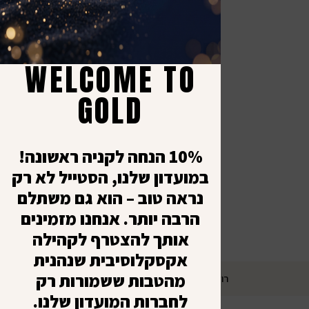
אנחנו במדיה
יצי
קש
כל ה
א׳ - 
תקנו
WELCOME TO
-
מדינ
8:00
GOLD
יציר
עד
ביט
1:00
10% הנחה לקניה ראשונה!
במועדון שלנו, הסטייל לא רק
נראה טוב – הוא גם משתלם
הרבה יותר. אנחנו מזמינים
אותך להצטרף לקהילה
אקסקלוסיבית שנהנית
מהטבות ששמורות רק
רולרס מרקטינג – שיווק דיגיטלי ובניית אתרים
לחברות המועדון שלנו.