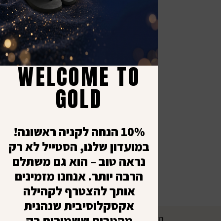
אנחנו במדיה
יצי
קש
כל ה
א׳ - 
תקנו
WELCOME TO
-
מדינ
8:00
GOLD
יציר
עד
ביט
1:00
10% הנחה לקניה ראשונה!
במועדון שלנו, הסטייל לא רק
נראה טוב – הוא גם משתלם
הרבה יותר. אנחנו מזמינים
אותך להצטרף לקהילה
אקסקלוסיבית שנהנית
מהטבות ששמורות רק
רולרס מרקטינג – שיווק דיגיטלי ובניית אתרים