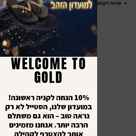
שירות לקוחות
אנחנו במדיה
יצי
קש
כל ה
א׳ - 
תקנו
WELCOME TO
-
מדינ
8:00
GOLD
יציר
עד
ביט
1:00
10% הנחה לקניה ראשונה!
במועדון שלנו, הסטייל לא רק
נראה טוב – הוא גם משתלם
הרבה יותר. אנחנו מזמינים
אותך להצטרף לקהילה