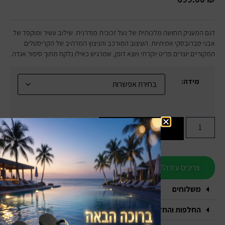
דגם המעניק תחושה מלכותית של נעל זכוכית מודרנית: שילוב עשיר ומוקפד של
אבני סברובסקי אמיתיות. העיצוב המורכב והניצוץ המרהיב של הקריסטלים
המקוריים יוצרים פריט יוקרתי ויוצא דופן, שמרגיש כאילו נלקח מתוך סיפור אגדה.
מידה:
הוספה לסל
צריכים עזרה?
משלוחים
החלפות והחזרות