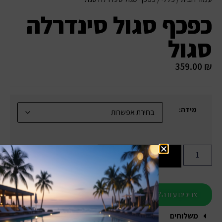
כפכף סגול סינדרלה
סגול
359.00
₪
מידה:
הוספה לסל
צריכים עזרה?
משלוחים