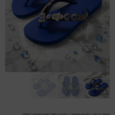
עמוד הבית
/
כפכפי חמסה
/ כפכף כחול רויאל חמסה כחולה