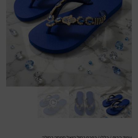
עמוד הבית
/
כללי
/ כפכף כחול רויאל חמסה כחולה