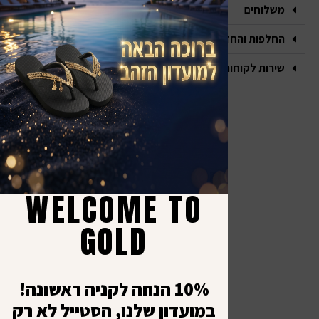
משלוחים
החלפות והחזרות
שירות לקוחות
אנחנו במדיה
יצי
קש
כל ה
א׳ - 
תקנו
WELCOME TO
-
מדינ
8:00
GOLD
יציר
עד
ביט
1:00
10% הנחה לקניה ראשונה!
במועדון שלנו, הסטייל לא רק