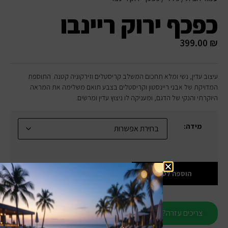
כפכף ירוק ריינבו
399.00
₪
עיצוב עדין, נשי ומלא תחכום המשלב קריסטלים וזירקוניה קטנה. התוספת
המדויקת של אבני ריינסטון וקריסטלים בצבע תואם משלימה את המראה
היוקרתי והנקי של הדגם, ומעניקה לו ניצוץ עדין ומרשים.
מידה:
הוספה לסל
צריכים עזרה?