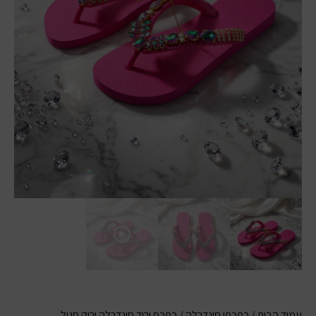
עמוד הבית
/
כפכפי סינדרלה
/ כפכף ורוד סינדרלה ירוק סגול