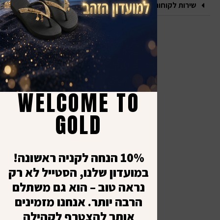
שירות לקוחות
אנחנו במדיה
יצי
קש
כל ה
א׳ - 
תקנו
WELCOME TO
-
מדינ
8:00
GOLD
יציר
עד
ביט
1:00
10% הנחה לקניה ראשונה!
במועדון שלנו, הסטייל לא רק
נראה טוב – הוא גם משתלם
הרבה יותר. אנחנו מזמינים
אותך להצטרף לקהילה