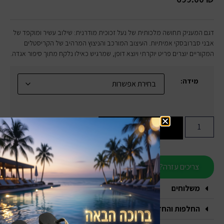
דגם המעניק תחושה מלכותית של נעל זכוכית מודרנית: שילוב עשיר ומוקפד של
אבני סברובסקי אמיתיות. העיצוב המורכב והניצוץ המרהיב של הקריסטלים
המקוריים יוצרים פריט יוקרתי ויוצא דופן, שמרגיש כאילו נלקח מתוך סיפור אגדה.
מידה:
הוספה לסל
צריכים עזרה?
משלוחים
החלפות והחזרות