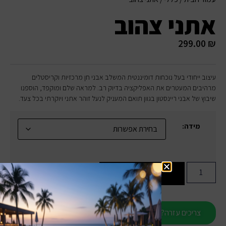
אתני צהוב
299.00
₪
עיצוב ייחודי בעל נוכחות דומיננטית המשלב אבני חן מרכזיות וקריסטלים
מרהיבים המעטרים את האפליקציה בדיוק רב. למראה שלם ומוקפד, הוספנו
שיבוץ של אבני ריינסטון בגוון תואם המעניק לנעל זוהר אתני ויוקרתי בכל צעד.
מידה:
הוספה לסל
צריכים עזרה?