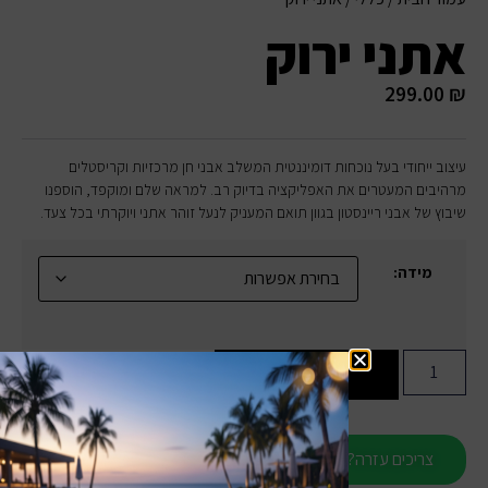
אתני ירוק
299.00
₪
עיצוב ייחודי בעל נוכחות דומיננטית המשלב אבני חן מרכזיות וקריסטלים
מרהיבים המעטרים את האפליקציה בדיוק רב. למראה שלם ומוקפד, הוספנו
שיבוץ של אבני ריינסטון בגוון תואם המעניק לנעל זוהר אתני ויוקרתי בכל צעד.
מידה:
הוספה לסל
צריכים עזרה?