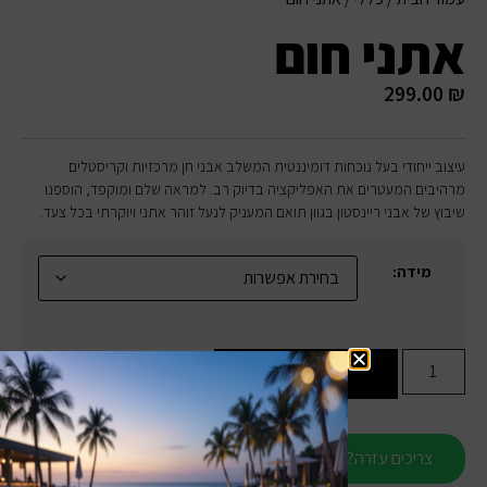
אתני חום
299.00
₪
עיצוב ייחודי בעל נוכחות דומיננטית המשלב אבני חן מרכזיות וקריסטלים
מרהיבים המעטרים את האפליקציה בדיוק רב. למראה שלם ומוקפד, הוספנו
שיבוץ של אבני ריינסטון בגוון תואם המעניק לנעל זוהר אתני ויוקרתי בכל צעד.
מידה:
הוספה לסל
צריכים עזרה?