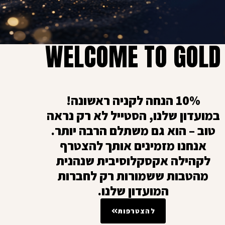
WELCOME TO GOLD
10% הנחה לקניה ראשונה!
גיפט קארד
במועדון שלנו, הסטייל לא רק נראה
כאן מפנקים את המשפחה והחברים :)
טוב – הוא גם משתלם הרבה יותר.
אנחנו מזמינים אותך להצטרף
לקהילה אקסקלוסיבית שנהנית
מהטבות ששמורות רק לחברות
המועדון שלנו.
להצטרפות